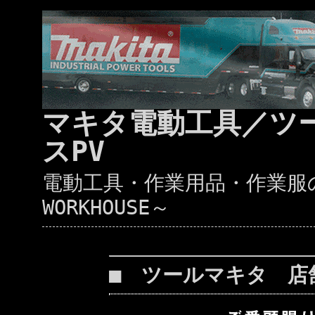
マキタ電動工具／ツ
スPV
電動工具・作業用品・作業服の通
WORKHOUSE～
■ ツールマキタ 店