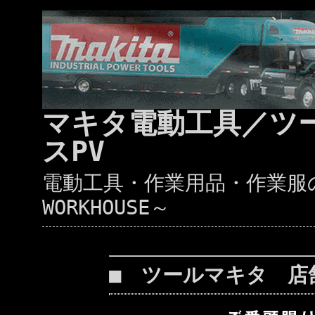
マキタ電動工具／ツ
スPV
電動工具・作業用品・作業服の通
WORKHOUSE～
■ ツールマキタ 店