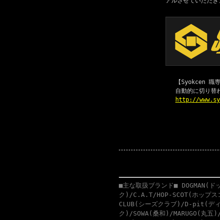
アルさせていただき
【Syokcen
自動的に切り替
http://www.s
■主な取扱ブランド■ DOGMAN(ドッ
ク)/C.A.T/HOP-SCOT(ホップ
CLUB(シーズクラブ)/D-pit(ディ
ク)/SOWA(桑和)/MARUGO(丸五