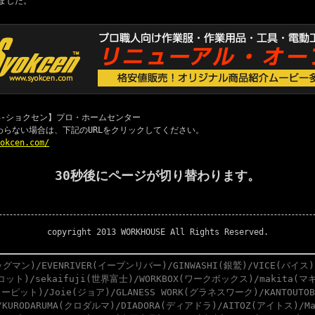
ました。
 職専-ショクセン】プロ・ホームセンター
わらない場合は、下記のURLをクリックしてください。
yokcen.com/
30秒後にページが切り替わります。
copyright 2013 WORKHOUSE All Rights Reserved.
グマン)/EVENRIVER(イーブンリバー)/GINWASHI(銀鷲)/VICE(バイス)
スコット)/sekaifuji(世界富士)/WORKBOX(ワークボックス)/makita(マキ
ーピット)/Joie(ジョア)/GLANESS WORK(グラネスワーク)/KANTOUTO
)/KURODARUMA(クロダルマ)/DIADORA(ディアドラ)/AITOZ(アイトス)/M